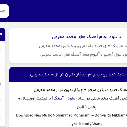
دانلود تمام آهنگ های محمد محرمی
ود موزیک های جدید ، قدیمی و ریمیکس محمد محرمی
ود فول آرشیو و آلبوم همه آهنگ های محمد محرمی
دید دنیا رو میخوام چیکار بدون تو از محمد محرمی
خ
آهنگ جدید
دنیا رو میخوام چیکار بدون تو از
محمد محرمی
ترین آهنگ های محلی در رسانه
ملودی آهنگ
| با کیفیت اورجینال +
پخش آنلاین
Download New Music
Mohammad Moharami
–
Donya Ro Mikham 
lyric MelodyAhang