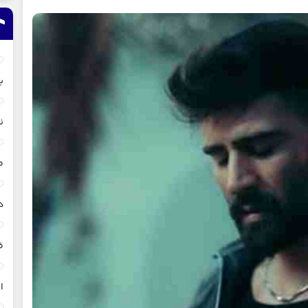
ب
ن
م
د
ظ
ا