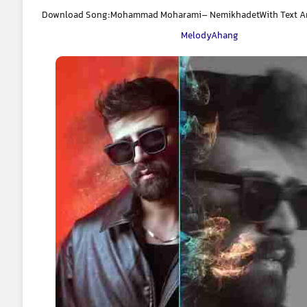
Download Song:Mohammad Moharami– NemikhadetWith Text And
MelodyAhang