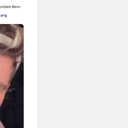
hondam Boro
hang