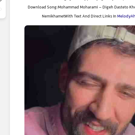
خ
Download Song:Mohammad Moharami – Digeh Dasteto K
NemikhametWith Text And Direct Links In
MelodyA