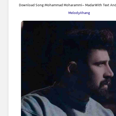
Download Song:Mohammad Moharammi– MadarWith Text And D
MelodyAhang