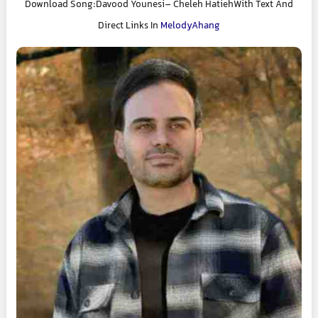
Download Song:Davood Younesi– Cheleh HatiehWith Text And
Direct Links In
MelodyAhang