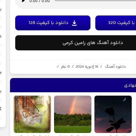
پ
ا کیفیت 320
دانلود با کیفیت 128
م
دانلود آهنگ های رامین کرمی
دانلود آهنگ
/
16 ژانویه 2024
/
0 نظر
/
ج
هادی
ی
گ