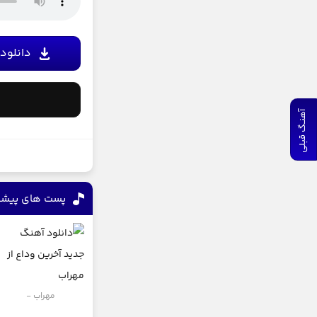
دانلود ب
آهنـگ قبلی
پست های پیشن
مهراب -